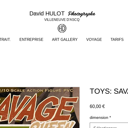
Photographe
David HULOT
VILLENEUVE D'ASCQ
RAIT.
ENTREPRISE
ART GALLERY
VOYAGE
TARIFS
TOYS: SA
Prix
60,00 €
dimension
*