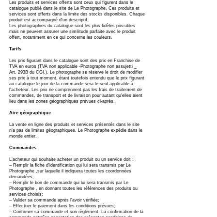
Les produits et services offerts sont ceux qui figurent dans le
catalogue publié dans le site de Le Photographe. Ces produits et
services sont offerts dans la limite des stocks disponibles. Chaque
produit est accompagné d'un descriptif.
Les photographies du catalogue sont les plus fidèles possibles
mais ne peuvent assurer une similitude parfaite avec le produit
offert, notamment en ce qui concerne les couleurs.
Tarifs
Les prix figurant dans le catalogue sont des prix en Franchise de
TVA en euros (TVA non applicable -Photographe non assujetti _
Art. 293B du CGI.). Le photographe se réserve le droit de modifier
ses prix à tout moment, étant toutefois entendu que le prix figurant
au catalogue le jour de la commande sera le seul applicable à
l'acheteur. Les prix ne comprennent pas les frais de traitement de
commandes, de transport et de livraison pour autant qu'elles aient
lieu dans les zones géographiques prévues ci-après.
Aire géographique
La vente en ligne des produits et services présentés dans le site
n'a pas de limites géographiques. Le Photographe expédie dans le
monde entier.
Commandes
L'acheteur qui souhaite acheter un produit ou un service doit :
– Remplir la fiche d'identification qui lui sera transmis par Le
Photographe ,sur laquelle il indiquera toutes les coordonnées
demandées;
– Remplir le bon de commande qui lui sera transmis par Le
Photographe , en donnant toutes les références des produits ou
services choisis;
– Valider sa commande après l'avoir vérifiée;
– Effectuer le paiement dans les conditions prévues;
– Confirmer sa commande et son règlement. La confirmation de la