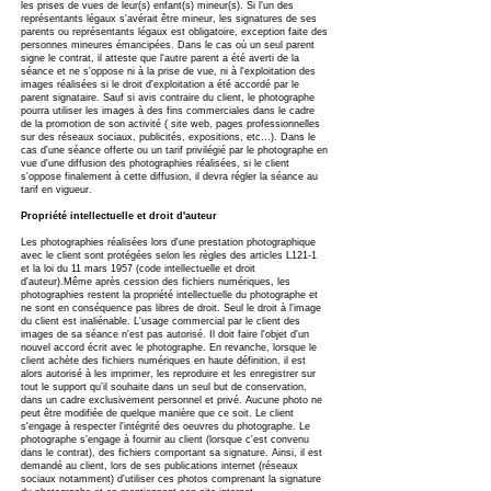
les prises de vues de leur(s) enfant(s) mineur(s). Si l'un des
représentants légaux s'avérait être mineur, les signatures de ses
parents ou représentants légaux est obligatoire, exception faite des
personnes mineures émancipées. Dans le cas où un seul parent
signe le contrat, il atteste que l'autre parent a été averti de la
séance et ne s'oppose ni à la prise de vue, ni à l'exploitation des
images réalisées si le droit d'exploitation a été accordé par le
parent signataire. Sauf si avis contraire du client, le photographe
pourra utiliser les images à des fins commerciales dans le cadre
de la promotion de son activité ( site web, pages professionnelles
sur des réseaux sociaux, publicités, expositions, etc...). Dans le
cas d'une séance offerte ou un tarif privilégié par le photographe en
vue d'une diffusion des photographies réalisées, si le client
s'oppose finalement à cette diffusion, il devra régler la séance au
tarif en vigueur.
Propriété intellectuelle et droit d'auteur
Les photographies réalisées lors d'une prestation photographique
avec le client sont protégées selon les règles des articles L121-1
et la loi du 11 mars 1957 (code intellectuelle et droit
d'auteur).Même après cession des fichiers numériques, les
photographies restent la propriété intellectuelle du photographe et
ne sont en conséquence pas libres de droit. Seul le droit à l'image
du client est inaliénable. L'usage commercial par le client des
images de sa séance n'est pas autorisé. Il doit faire l'objet d'un
nouvel accord écrit avec le photographe. En revanche, lorsque le
client achète des fichiers numériques en haute définition, il est
alors autorisé à les imprimer, les reproduire et les enregistrer sur
tout le support qu'il souhaite dans un seul but de conservation,
dans un cadre exclusivement personnel et privé. Aucune photo ne
peut être modifiée de quelque manière que ce soit. Le client
s'engage à respecter l'intégrité des oeuvres du photographe. Le
photographe s'engage à fournir au client (lorsque c'est convenu
dans le contrat), des fichiers comportant sa signature. Ainsi, il est
demandé au client, lors de ses publications internet (réseaux
sociaux notamment) d'utiliser ces photos comprenant la signature