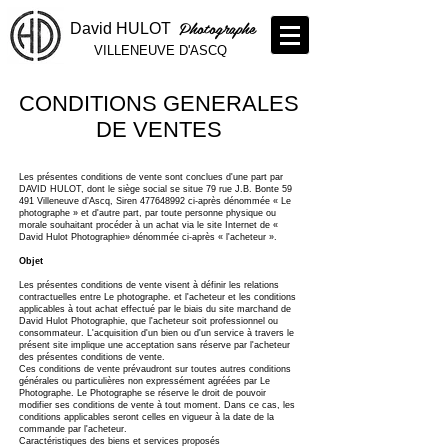
Photographe
David HULOT
VILLENEUVE D'ASCQ
CONDITIONS GENERALES
DE VENTES
Les présentes conditions de vente sont conclues d'une part par
DAVID HULOT, dont le siège social se situe 79 rue J.B. Bonte 59
491 Villeneuve d’Ascq, Siren
477648992
ci-après dénommée « Le
photographe » et d'autre part, par toute personne physique ou
morale souhaitant procéder à un achat via le site Internet de «
David Hulot Photographie» dénommée ci-après « l'acheteur ».
Objet
Les présentes conditions de vente visent à définir les relations
contractuelles entre Le photographe. et l'acheteur et les conditions
applicables à tout achat effectué par le biais du site marchand de
David Hulot Photographie, que l'acheteur soit professionnel ou
consommateur. L'acquisition d'un bien ou d'un service à travers le
présent site implique une acceptation sans réserve par l'acheteur
des présentes conditions de vente.
Ces conditions de vente prévaudront sur toutes autres conditions
générales ou particulières non expressément agréées par Le
Photographe. Le Photographe se réserve le droit de pouvoir
modifier ses conditions de vente à tout moment. Dans ce cas, les
conditions applicables seront celles en vigueur à la date de la
commande par l'acheteur.
Caractéristiques des biens et services proposés