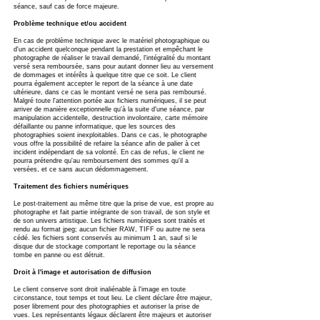
séance, sauf cas de force majeure.
Problème technique et/ou accident
En cas de problème technique avec le matériel photographique ou
d'un accident quelconque pendant la prestation et empêchant le
photographe de réaliser le travail demandé, l'intégralité du montant
versé sera remboursée, sans pour autant donner lieu au versement
de dommages et intérêts à quelque titre que ce soit. Le client
pourra également accepter le report de la séance à une date
ultérieure, dans ce cas le montant versé ne sera pas remboursé.
Malgré toute l'attention portée aux fichiers numériques, il se peut
arriver de manière exceptionnelle qu'à la suite d'une séance, par
manipulation accidentelle, destruction involontaire, carte mémoire
défaillante ou panne informatique, que les sources des
photographies soient inexploitables. Dans ce cas, le photographe
vous offre la possibilité de refaire la séance afin de palier à cet
incident indépendant de sa volonté. En cas de refus, le client ne
pourra prétendre qu'au remboursement des sommes qu'il a
versées, et ce sans aucun dédommagement.
Traitement des fichiers numériques
Le post-traitement au même titre que la prise de vue, est propre au
photographe et fait partie intégrante de son travail, de son style et
de son univers artistique. Les fichiers numériques sont traités et
rendu au format jpeg; aucun fichier RAW, TIFF ou autre ne sera
cédé. les fichiers sont conservés au minimum 1 an, sauf si le
disque dur de stockage comportant le reportage ou la séance
tombe en panne ou est détruit.
Droit à l'image et autorisation de diffusion
Le client conserve sont droit inaliénable à l'image en toute
circonstance, tout temps et tout lieu. Le client déclare être majeur,
poser librement pour des photographies et autoriser la prise de
vues. Les représentants légaux déclarent être majeurs et autoriser