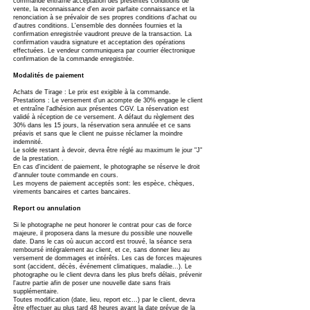
commande entraîne acceptation des présentes conditions de
vente, la reconnaissance d'en avoir parfaite connaissance et la
renonciation à se prévaloir de ses propres conditions d'achat ou
d'autres conditions. L'ensemble des données fournies et la
confirmation enregistrée vaudront preuve de la transaction. La
confirmation vaudra signature et acceptation des opérations
effectuées. Le vendeur communiquera par courrier électronique
confirmation de la commande enregistrée.
Modalités de paiement
Achats de Tirage : Le prix est exigible à la commande.
Prestations : Le versement d'un acompte de 30% engage le client
et entraîne l'adhésion aux présentes CGV. La réservation est
validé à réception de ce versement. A défaut du règlement des
30% dans les 15 jours, la réservation sera annulée et ce sans
préavis et sans que le client ne puisse réclamer la moindre
indemnité.
Le solde restant à devoir, devra être réglé au maximum le jour "J"
de la prestation. .
En cas d'incident de paiement, le photographe se réserve le droit
d'annuler toute commande en cours.
Les moyens de paiement acceptés sont: les espèce, chèques,
virements bancaires et cartes bancaires.
Report ou annulation
Si le photographe ne peut honorer le contrat pour cas de force
majeure, il proposera dans la mesure du possible une nouvelle
date. Dans le cas où aucun accord est trouvé, la séance sera
remboursé intégralement au client, et ce, sans donner lieu au
versement de dommages et intérêts. Les cas de forces majeures
sont (accident, décès, événement climatiques, maladie...). Le
photographe ou le client devra dans les plus brefs délais, prévenir
l'autre partie afin de poser une nouvelle date sans frais
supplémentaire.
Toutes modification (date, lieu, report etc...) par le client, devra
être effectuer au plus tard 48 heures avant la date prévue de la