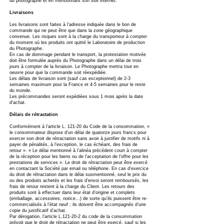
du photographe et en mentionnant son site internet.
Livraisons
Les livraisons sont faites à l'adresse indiquée dans le bon de
commande qui ne peut être que dans la zone géographique
convenue. Les risques sont à la charge du transporteur à compter
du moment où les produits ont quitté le Laboratoire de production
du Photographe.
En cas de dommage pendant le transport, la protestation motivée
doit être formulée auprès du Photographe dans un délai de trois
jours à compter de la livraison. Le Photographe mettra tout en
oeuvre pour que la commande soit réexpédiée.
Les délais de livraison sont (sauf cas exceptionnel) de 2-3
semaines maximum pour la France et 4-5 semaines pour le reste
du monde.
Les précommandes seront expédiées sous 1 mois après la date
d'achat.
Délais de rétractation
Conformément à l’article L. 121-20 du Code de la consommation, «
le consommateur dispose d’un délai de quatorze jours francs pour
exercer son droit de rétractation sans avoir à justifier de motifs ni à
payer de pénalités, à l’exception, le cas échéant, des frais de
retour ». « Le délai mentionné à l’alinéa précédent court à compter
de la réception pour les biens ou de l’acceptation de l’offre pour les
prestations de services ». Le droit de rétractation peut être exercé
en contactant la Société par email ou téléphone. En cas d’exercice
du droit de rétractation dans le délai susmentionné, seul le prix du
ou des produits achetés et les frais d’envoi seront remboursés, les
frais de retour restent à la charge du Client. Les retours des
produits sont à effectuer dans leur état d’origine et complets
(emballage, accessoires, notice…) de sorte qu’ils puissent être re-
commercialisés à l’état neuf ; ils doivent être accompagnés d’une
copie du justificatif d’achat.
Par dérogation, l’article L.121-20-2 du code de la consommation
prévoit que le droit de rétractation ne peut être exercé, sauf si les