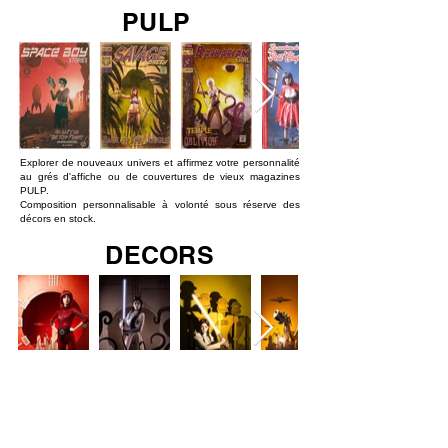
PULP
Explorer de nouveaux univers et affirmez votre personnalité
au grés d'affiche ou de couvertures de vieux magazines
PULP.
Composition personnalisable à volonté sous réserve des
décors en stock.
DECORS
Explorer de nouveaux univers et affirmez votre personnalité
au grés d'affiche de décors 100% carton recyclable.
Composition personnalisable à volonté sous réserve des
décors en stock.