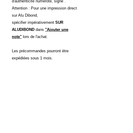
d'authenticité numéroté, signé .
Attention : Pour une impression direct
sur Alu Dibond,
spécifier impérativement
SUR
ALUDIBOND
dans
"Ajouter une
note"
lors de l'achat.
Les précommandes pourront étre
expédiées sous 1 mois.
Autres Dimensions et support
d'impressions possibles sur devis.
POLITIQUE D'ÉCHANGE ET
DE REMBOURSEMENT
Voir CVG
INFO DE LIVRAISON
Voir CVG