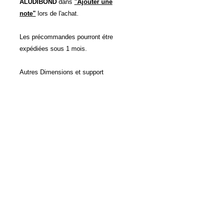
ALUDIBOND
dans
"Ajouter une
note"
lors de l'achat.
Les précommandes pourront étre
expédiées sous 1 mois.
Autres Dimensions et support
d'impressions possibles sur devis.
POLITIQUE D'ÉCHANGE ET
DE REMBOURSEMENT
Voir CVG
INFO DE LIVRAISON
Voir CVG
Accueil
Contact