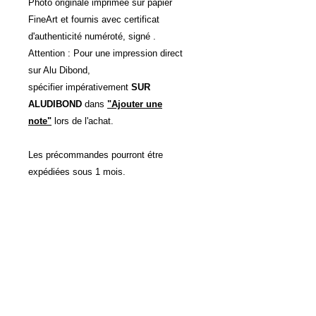
Photo originale imprimée sur papier
FineArt et fournis avec certificat
d'authenticité numéroté, signé .
Attention : Pour une impression direct
sur Alu Dibond,
spécifier impérativement
SUR
ALUDIBOND
dans
"Ajouter une
note"
lors de l'achat.
Les précommandes pourront étre
expédiées sous 1 mois.
Autres Dimensions et support
d'impressions possibles sur devis.
POLITIQUE D'ÉCHANGE ET
DE REMBOURSEMENT