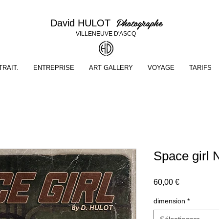
Photographe
David HULOT
VILLENEUVE D'ASCQ
RAIT.
ENTREPRISE
ART GALLERY
VOYAGE
TARIFS
Space girl 
Prix
60,00 €
dimension
*