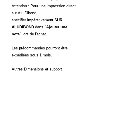
Attention : Pour une impression direct
sur Alu Dibond,
spécifier impérativement
SUR
ALUDIBOND
dans
"Ajouter une
note"
lors de l'achat.
Les précommandes pourront étre
expédiées sous 1 mois.
Autres Dimensions et support
d'impressions possibles sur devis.
POLITIQUE D'ÉCHANGE ET
DE REMBOURSEMENT
Voir CVG
INFO DE LIVRAISON