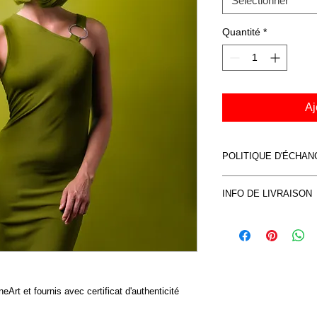
Sélectionner
Quantité
*
Aj
POLITIQUE D'ÉCHA
Voir CVG
INFO DE LIVRAISON
Voir CVG
eArt et fournis avec certificat d'authenticité