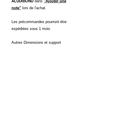
ALUDIBOND
dans
"Ajouter une
note"
lors de l'achat.
Les précommandes pourront étre
expédiées sous 1 mois.
Autres Dimensions et support
d'impressions possibles sur devis.
POLITIQUE D'ÉCHANGE ET
DE REMBOURSEMENT
Voir CVG
INFO DE LIVRAISON
Voir CVG
Accueil
Contact