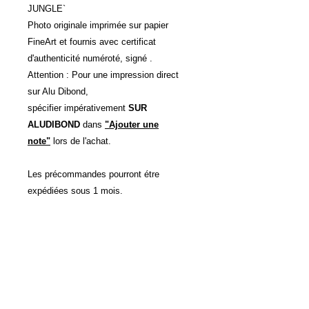
JUNGLE`
Photo originale imprimée sur papier
FineArt et fournis avec certificat
d'authenticité numéroté, signé .
Attention : Pour une impression direct
sur Alu Dibond,
spécifier impérativement
SUR
ALUDIBOND
dans
"Ajouter une
note"
lors de l'achat.
Les précommandes pourront étre
expédiées sous 1 mois.
Autres Dimensions et support
d'impressions possibles sur devis.
POLITIQUE D'ÉCHANGE ET
DE REMBOURSEMENT