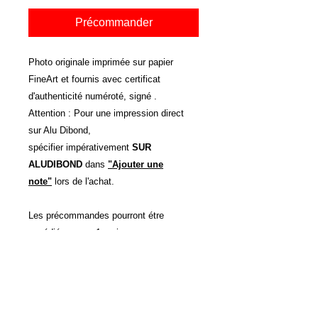
Précommander
Photo originale imprimée sur papier
FineArt et fournis avec certificat
d'authenticité numéroté, signé .
Attention : Pour une impression direct
sur Alu Dibond,
spécifier impérativement
SUR
ALUDIBOND
dans
"Ajouter une
note"
lors de l'achat.
Les précommandes pourront étre
expédiées sous 1 mois.
Autres Dimensions et support
d'impressions possibles sur devis.