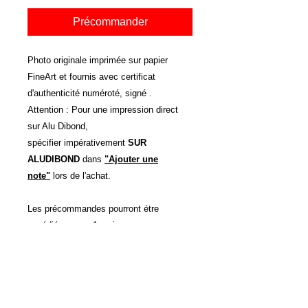
Précommander
Photo originale imprimée sur papier
FineArt et fournis avec certificat
d'authenticité numéroté, signé .
Attention : Pour une impression direct
sur Alu Dibond,
spécifier impérativement
SUR
ALUDIBOND
dans
"Ajouter une
note"
lors de l'achat.
Les précommandes pourront étre
expédiées sous 1 mois.
Autres Dimensions et support
d'impressions possibles sur devis.