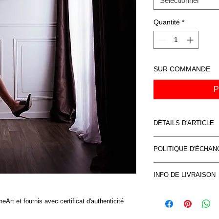
Sélectionner
Quantité
*
SUR COMMANDE
P
DÉTAILS D'ARTICLE
Impression direct su
POLITIQUE D'ÉCHA
garanties 50 ans.
Tirage original limit
Voir CVG
signée
INFO DE LIVRAISON
Fournis avec le certifi
Voir CVG
eArt et fournis avec certificat d'authenticité