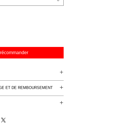
récommander
r Aluminium Dibon, couleurs
NGE ET DE REMBOURSEMENT
ée à 30 exemplaires , numérotée et
cat d'autenticité.