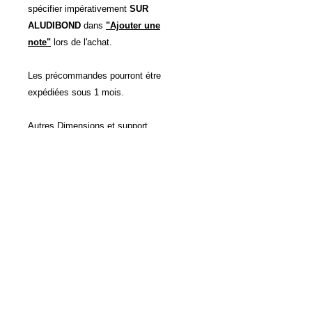
spécifier impérativement
SUR
ALUDIBOND
dans
"Ajouter une
note"
lors de l'achat.
Les précommandes pourront étre
expédiées sous 1 mois.
Autres Dimensions et support
d'impressions possibles sur devis.
POLITIQUE D'ÉCHANGE ET
DE REMBOURSEMENT
Voir CVG
INFO DE LIVRAISON
Voir CVG
Accueil