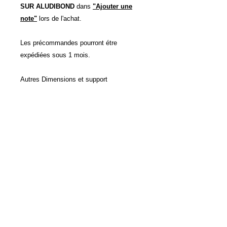
SUR ALUDIBOND
dans
"Ajouter une
note"
lors de l'achat.
Les précommandes pourront étre
expédiées sous 1 mois.
Autres Dimensions et support
d'impressions possibles sur devis.
POLITIQUE D'ÉCHANGE ET
DE REMBOURSEMENT
Voir CVG
INFO DE LIVRAISON
Voir CVG
Accueil