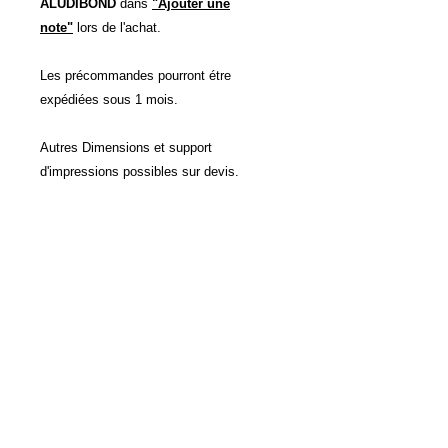
ALUDIBOND
dans
"Ajouter une
note"
lors de l'achat.
Les précommandes pourront étre
expédiées sous 1 mois.
Autres Dimensions et support
d'impressions possibles sur devis.
DÉTAILS D'ARTICLE
Impression direct sur Aluminium
POLITIQUE D'ÉCHANGE ET
Dibon, couleurs garanties 50 ans.
DE REMBOURSEMENT
Tirage original limitée à 30
exemplaires , numérotée et signée
Voir CVG
Fournis avec le certificat d'autenticité.
INFO DE LIVRAISON
Voir CVG