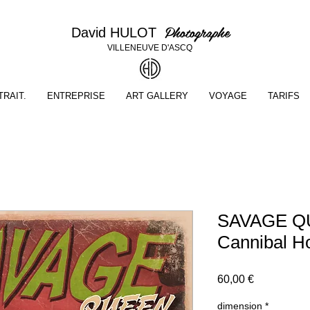
Photographe
David HULOT
VILLENEUVE D'ASCQ
RAIT.
ENTREPRISE
ART GALLERY
VOYAGE
TARIFS
SAVAGE Q
Cannibal H
Prix
60,00 €
dimension
*