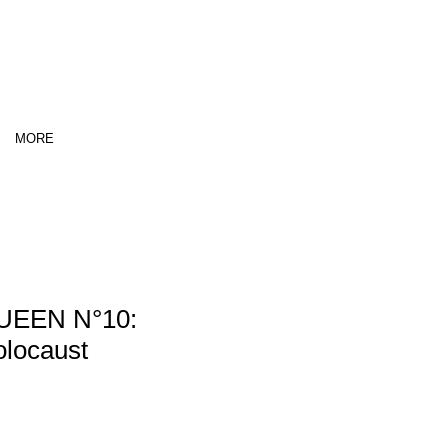
MORE
UEEN N°10:
olocaust