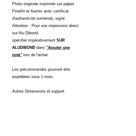
Photo originale imprimée sur papier
FineArt et fournis avec certificat
d'authenticité numéroté, signé .
Attention : Pour une impression direct
sur Alu Dibond,
spécifier impérativement
SUR
ALUDIBOND
dans
"Ajouter une
note"
lors de l'achat.
Les précommandes pourront étre
expédiées sous 1 mois.
Autres Dimensions et support
d'impressions possibles sur devis.
DÉTAILS D'ARTICLE
Impression direct sur Aluminium
POLITIQUE D'ÉCHANGE ET
Dibon, couleurs garanties 50 ans.