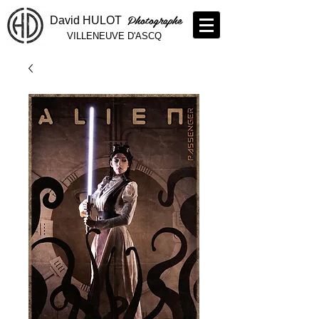
Photographe
David HULOT
VILLENEUVE D'ASCQ