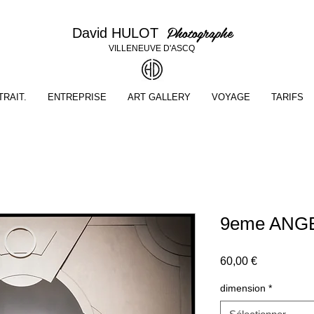
Photographe
David HULOT
VILLENEUVE D'ASCQ
RAIT.
ENTREPRISE
ART GALLERY
VOYAGE
TARIFS
9eme ANG
Prix
60,00 €
dimension
*