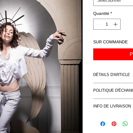
Sélectionner
Quantité
*
SUR COMMANDE
P
DÉTAILS D'ARTICLE
Impression direct su
POLITIQUE D'ÉCHA
garanties 50 ans.
Tirage original limit
Voir CVG
signée
INFO DE LIVRAISON
Fournis avec le certifi
Voir CVG