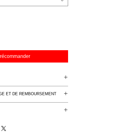
récommander
r Aluminium Dibon, couleurs
NGE ET DE REMBOURSEMENT
ée à 30 exemplaires , numérotée et
cat d'autenticité.