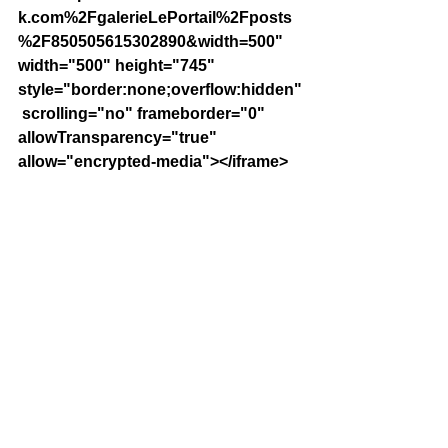
k.com%2FgalerieLePortail%2Fposts
%2F850505615302890&width=500" 
width="500" height="745" 
style="border:none;overflow:hidden"
 scrolling="no" frameborder="0" 
allowTransparency="true" 
allow="encrypted-media"></iframe>