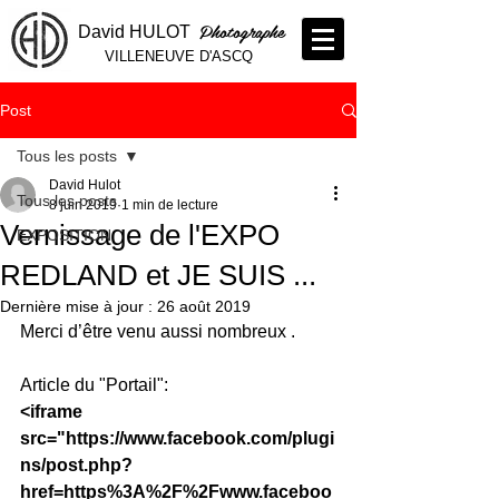
Photographe
David HULOT
VILLENEUVE D'ASCQ
Post
Tous les posts
David Hulot
Tous les posts
8 juin 2019
1 min de lecture
Vernissage de l'EXPO
EXPOSITION
REDLAND et JE SUIS ...
Dernière mise à jour :
26 août 2019
Merci d’être venu aussi nombreux .
Article du "Portail":
<iframe 
src="https://www.facebook.com/plugi
ns/post.php?
href=https%3A%2F%2Fwww.faceboo