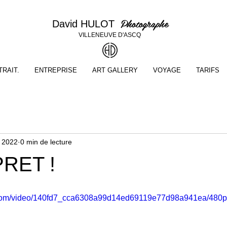
Photographe
David HULOT
VILLENEUVE D'ASCQ
RAIT.
ENTREPRISE
ART GALLERY
VOYAGE
TARIFS
. 2022
0 min de lecture
RET !
ic.com/video/140fd7_cca6308a99d14ed69119e77d98a941ea/480p