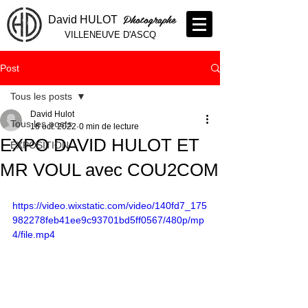
Photographe
David HULOT
VILLENEUVE D'ASCQ
Post
Tous les posts
David Hulot
Tous les posts
16 oct. 2022
0 min de lecture
EXPO DAVID HULOT ET
EXPOSITION
MR VOUL avec COU2COM
https://video.wixstatic.com/video/140fd7_175
982278feb41ee9c93701bd5ff0567/480p/mp
4/file.mp4