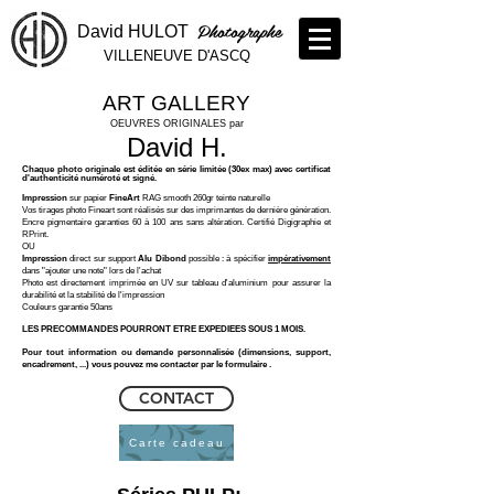
Photographe
David HULOT
VILLENEUVE D'ASCQ
ART GALLERY
OEUVRES ORIGINALES par
David H.
Chaque photo originale est éditée en série
limitée (30ex max)
avec certificat
d'authenticité numéroté et signé.
Impression
sur papier
FineArt
RAG smooth 260gr teinte naturelle
Vos tirages photo Fineart sont réalisés sur des imprimantes de dernière génération.
Encre pigmentaire garanties 60 à 100 ans sans altération. Certifié Digigraphie et
RPrint.
OU
Impression
direct sur support
Alu Dibond
possible : à spécifier
impérativement
dans "ajouter une note" lors de l'achat
Photo est directement imprimée en UV sur tableau d'aluminium pour assurer la
durabilité et la stabilité de l'impression
Couleurs garantie 50ans
LES PRECOMMANDES POURRONT ETRE EXPEDIEES SOUS 1 MOIS.
Pour tout information ou demande personnalisée (dimensions, support,
encadrement, ...) vous pouvez me contacter par le formulaire .
CONTACT
Carte cadeau