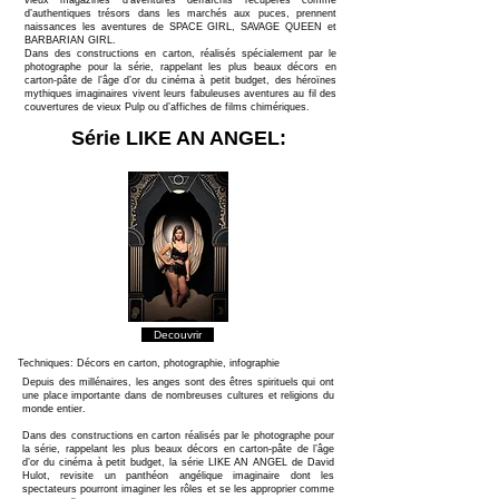
vieux magazines d'aventures défraîchis récupérés comme
d’authentiques trésors dans les marchés aux puces, prennent
naissances les aventures de SPACE GIRL, SAVAGE QUEEN et
BARBARIAN GIRL.
Dans des constructions en carton, réalisés spécialement par le
photographe pour la série, rappelant les plus beaux décors en
carton-pâte de l’âge d’or du cinéma à petit budget, des héroïnes
mythiques imaginaires vivent leurs fabuleuses aventures au fil des
couvertures de vieux Pulp ou d’affiches de films chimériques.
Série LIKE AN ANGEL:
Decouvrir
Techniques: Décors en carton, photographie, infographie
Depuis des millénaires, les anges sont des êtres spirituels qui ont
une place importante dans de nombreuses cultures et religions du
monde entier.
Dans des constructions en carton réalisés par le photographe pour
la série, rappelant les plus beaux décors en carton-pâte de l’âge
d’or du cinéma à petit budget, la série LIKE AN ANGEL de David
Hulot, revisite un panthéon angélique imaginaire dont les
spectateurs pourront imaginer les rôles et se les approprier comme