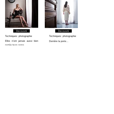
Decouvrir
Decouvrir
Techniques: photographie
Techniques: photographie
Elles n'ont jamais aussi bien
Derrière la porte...
portée leurs noms...
Série JE SUIS...:
Série SCREAM:
Decouvrir
Decouvrir
Techniques: photographie
Techniques: photographie
Choisir un unique mot pour se
Du film de série Z au Blockbuster