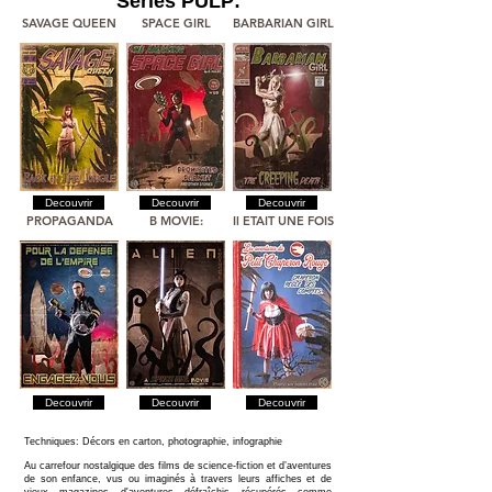
Séries PULP:
SAVAGE QUEEN
SPACE GIRL
BARBARIAN GIRL
Decouvrir
Decouvrir
Decouvrir
PROPAGANDA
B MOVIE:
Il ETAIT UNE FOIS
Decouvrir
Decouvrir
Decouvrir
Techniques: Décors en carton, photographie, infographie
Au carrefour nostalgique des films de science-fiction et d’aventures
de son enfance, vus ou imaginés à travers leurs affiches et de