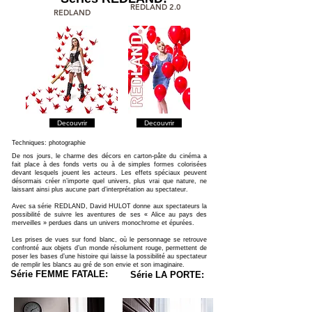
REDLAND 2.0
REDLAND
Decouvrir
Decouvrir
Techniques: photographie
De nos jours, le charme des décors en carton-pâte du cinéma a
fait place à des fonds verts ou à de simples formes colorisées
devant lesquels jouent les acteurs. Les effets spéciaux peuvent
désormais créer n’importe quel univers, plus vrai que nature, ne
laissant ainsi plus aucune part d’interprétation au spectateur.
Avec sa série REDLAND, David HULOT donne aux spectateurs la
possibilité de suivre les aventures de ses « Alice au pays des
merveilles » perdues dans un univers monochrome et épurées.
Les prises de vues sur fond blanc, où le personnage se retrouve
confronté aux objets d’un monde résolument rouge, permettent de
poser les bases d’une histoire qui laisse la possibilité au spectateur
de remplir les blancs au gré de son envie et son imaginaire.
Série FEMME FATALE:
Série LA PORTE: