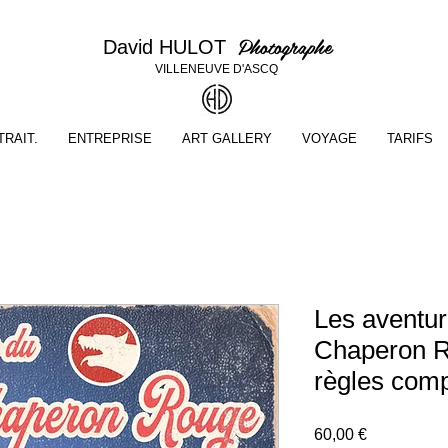
Photographe
David HULOT
VILLENEUVE D'ASCQ
RAIT.
ENTREPRISE
ART GALLERY
VOYAGE
TARIFS
Les aventur
Chaperon R
règles com
Prix
60,00 €