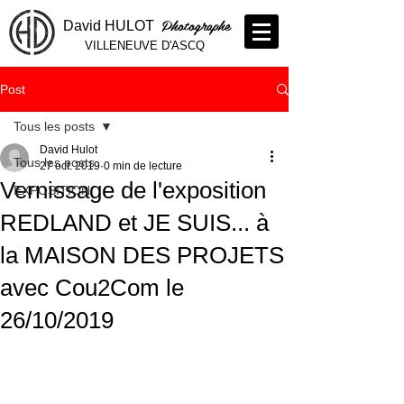
Photographe
David HULOT
VILLENEUVE D'ASCQ
Post
Tous les posts
David Hulot
Tous les posts
27 oct. 2019
0 min de lecture
Vernissage de l'exposition
EXPOSITION
REDLAND et JE SUIS... à
la MAISON DES PROJETS
avec Cou2Com le
26/10/2019