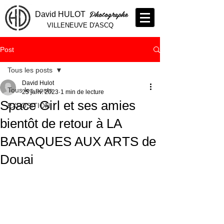
Photographe
David HULOT
VILLENEUVE D'ASCQ
Post
Tous les posts
David Hulot
Tous les posts
25 janv. 2023
1 min de lecture
Space Girl et ses amies
EXPOSITION
bientôt de retour à LA
BARAQUES AUX ARTS de
Douai