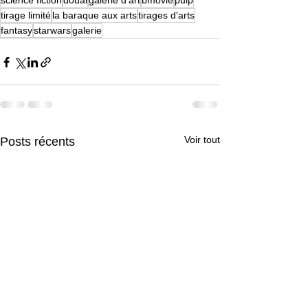
science fiction
douai
galerie d'art
bmovie
pulp
tirage limité
la baraque aux arts
tirages d'arts
fantasy
starwars
galerie
Voir tout
Posts récents