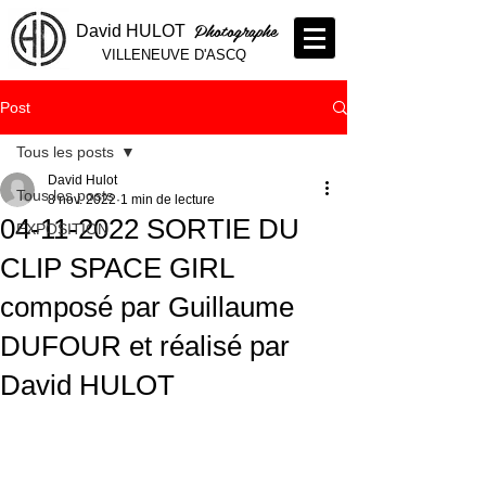
Photographe
David HULOT
VILLENEUVE D'ASCQ
Post
Tous les posts
David Hulot
Tous les posts
8 nov. 2022
1 min de lecture
04-11-2022 SORTIE DU
EXPOSITION
CLIP SPACE GIRL
composé par Guillaume
DUFOUR et réalisé par
David HULOT